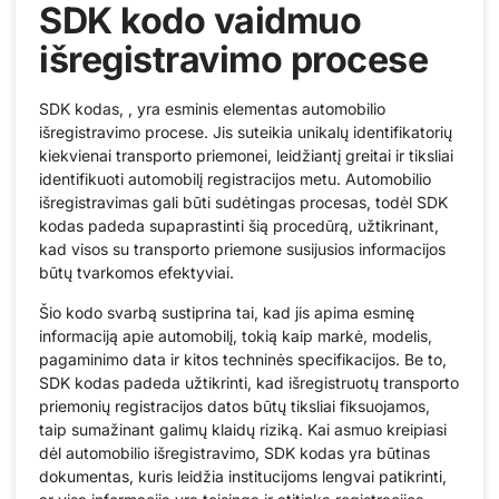
SDK kodo vaidmuo
išregistravimo procese
SDK kodas, , yra esminis elementas automobilio
išregistravimo procese. Jis suteikia unikalų identifikatorių
kiekvienai transporto priemonei, leidžiantį greitai ir tiksliai
identifikuoti automobilį registracijos metu. Automobilio
išregistravimas gali būti sudėtingas procesas, todėl SDK
kodas padeda supaprastinti šią procedūrą, užtikrinant,
kad visos su transporto priemone susijusios informacijos
būtų tvarkomos efektyviai.
Šio kodo svarbą sustiprina tai, kad jis apima esminę
informaciją apie automobilį, tokią kaip markė, modelis,
pagaminimo data ir kitos techninės specifikacijos. Be to,
SDK kodas padeda užtikrinti, kad išregistruotų transporto
priemonių registracijos datos būtų tiksliai fiksuojamos,
taip sumažinant galimų klaidų riziką. Kai asmuo kreipiasi
dėl automobilio išregistravimo, SDK kodas yra būtinas
dokumentas, kuris leidžia institucijoms lengvai patikrinti,