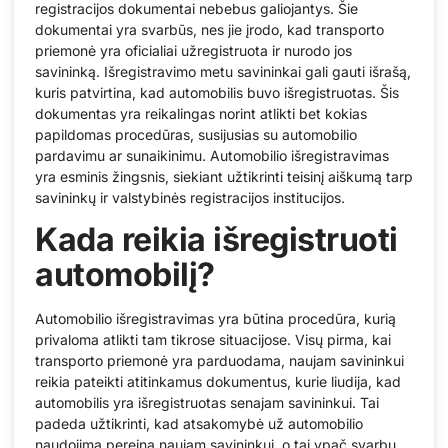
registracijos dokumentai nebebus galiojantys. Šie
dokumentai yra svarbūs, nes jie įrodo, kad transporto
priemonė yra oficialiai užregistruota ir nurodo jos
savininką. Išregistravimo metu savininkai gali gauti išrašą,
kuris patvirtina, kad automobilis buvo išregistruotas. Šis
dokumentas yra reikalingas norint atlikti bet kokias
papildomas procedūras, susijusias su automobilio
pardavimu ar sunaikinimu. Automobilio išregistravimas
yra esminis žingsnis, siekiant užtikrinti teisinį aiškumą tarp
savininkų ir valstybinės registracijos institucijos.
Kada reikia išregistruoti
automobilį?
Automobilio išregistravimas yra būtina procedūra, kurią
privaloma atlikti tam tikrose situacijose. Visų pirma, kai
transporto priemonė yra parduodama, naujam savininkui
reikia pateikti atitinkamus dokumentus, kurie liudija, kad
automobilis yra išregistruotas senajam savininkui. Tai
padeda užtikrinti, kad atsakomybė už automobilio
naudojimą pereina naujam savininkui, o tai ypač svarbu,