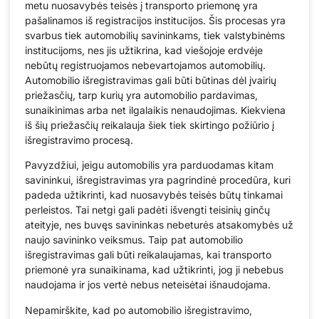
metu nuosavybės teisės į transporto priemonę yra
pašalinamos iš registracijos institucijos. Šis procesas yra
svarbus tiek automobilių savininkams, tiek valstybinėms
institucijoms, nes jis užtikrina, kad viešojoje erdvėje
nebūtų registruojamos nebevartojamos automobilių.
Automobilio išregistravimas gali būti būtinas dėl įvairių
priežasčių, tarp kurių yra automobilio pardavimas,
sunaikinimas arba net ilgalaikis nenaudojimas. Kiekviena
iš šių priežasčių reikalauja šiek tiek skirtingo požiūrio į
išregistravimo procesą.
Pavyzdžiui, jeigu automobilis yra parduodamas kitam
savininkui, išregistravimas yra pagrindinė procedūra, kuri
padeda užtikrinti, kad nuosavybės teisės būtų tinkamai
perleistos. Tai netgi gali padėti išvengti teisinių ginčų
ateityje, nes buvęs savininkas nebeturės atsakomybės už
naujo savininko veiksmus. Taip pat automobilio
išregistravimas gali būti reikalaujamas, kai transporto
priemonė yra sunaikinama, kad užtikrinti, jog ji nebebus
naudojama ir jos vertė nebus neteisėtai išnaudojama.
Nepamirškite, kad po automobilio išregistravimo,