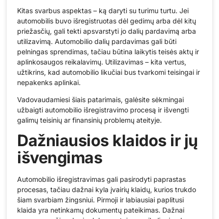
Kitas svarbus aspektas – ką daryti su turimu turtu. Jei
automobilis buvo išregistruotas dėl gedimų arba dėl kitų
priežasčių, gali tekti apsvarstyti jo dalių pardavimą arba
utilizavimą. Automobilio dalių pardavimas gali būti
pelningas sprendimas, tačiau būtina laikytis teisės aktų ir
aplinkosaugos reikalavimų. Utilizavimas – kita vertus,
užtikrins, kad automobilio likučiai bus tvarkomi teisingai ir
nepakenks aplinkai.
Vadovaudamiesi šiais patarimais, galėsite sėkmingai
užbaigti automobilio išregistravimo procesą ir išvengti
galimų teisinių ar finansinių problemų ateityje.
Dažniausios klaidos ir jų
išvengimas
Automobilio išregistravimas gali pasirodyti paprastas
procesas, tačiau dažnai kyla įvairių klaidų, kurios trukdo
šiam svarbiam žingsniui. Pirmoji ir labiausiai paplitusi
klaida yra netinkamų dokumentų pateikimas. Dažnai