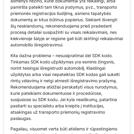
asmenys nežino, kurie dokumentai yra reikalingi, arba
pamiršta pateikti tam tikrus įrodymus, pvz., transporto
priemonės registracijos liudijimą, asmens tapatybės
dokumentą ar kitus būtinus popierius. Siekiant išvengti
šių nesklandumų, rekomenduojama prieš pradedant
procesą detaliai susipažinti su visais reikalavimais, nes
kiekvienoje šalyje ar regione gali būti skirtingi reikalavimai
automobilio išregistravimui.
Kita dažna problema – nesusipratimai dėl SDK kodo.
Tinkamas SDK kodo užpildymas yra esminis žingsnis,
norint teisingai išregistruoti automobilį. Klaidingai
užpildytas arba visai nepateiktas SDK kodas gali sukelti
rimtų vėlavimų ir netgi atmesti išregistravimo prašymą.
Rekomenduojama atidžiai perskaityti visus nurodymus,
kurie pateikiami dokumentuose ir procedūrose,
susijusiose su SDK kodu. Jei kyla neaiškumų, patartina
pasitarti su specialistu arba kreiptis į institucijas,
atsakingas už transporto priemonių registravimo
paslaugas.
Pagaliau, visuomet verta būti atidiems ir rūpestingiems