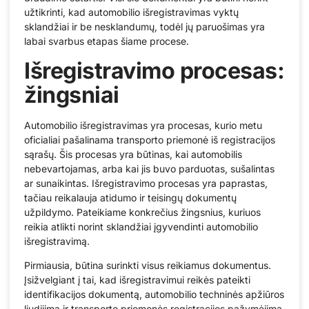
užtikrinti, kad automobilio išregistravimas vyktų
sklandžiai ir be nesklandumų, todėl jų paruošimas yra
labai svarbus etapas šiame procese.
Išregistravimo procesas:
žingsniai
Automobilio išregistravimas yra procesas, kurio metu
oficialiai pašalinama transporto priemonė iš registracijos
sąrašų. Šis procesas yra būtinas, kai automobilis
nebevartojamas, arba kai jis buvo parduotas, sušalintas
ar sunaikintas. Išregistravimo procesas yra paprastas,
tačiau reikalauja atidumo ir teisingų dokumentų
užpildymo. Pateikiame konkrečius žingsnius, kuriuos
reikia atlikti norint sklandžiai įgyvendinti automobilio
išregistravimą.
Pirmiausia, būtina surinkti visus reikiamus dokumentus.
Įsižvelgiant į tai, kad išregistravimui reikės pateikti
identifikacijos dokumentą, automobilio techninės apžiūros
liudijimą ir transporto priemonės registracijos pažymėjimą,