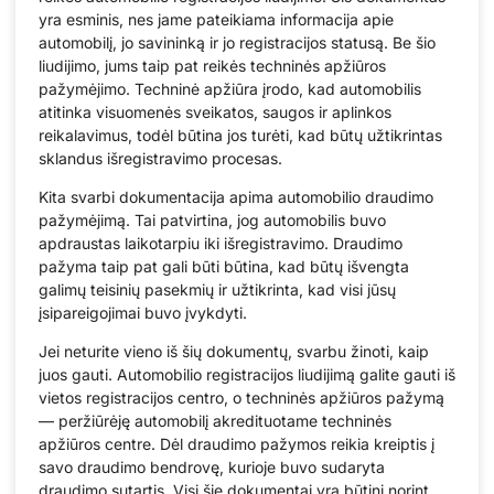
yra esminis, nes jame pateikiama informacija apie
automobilį, jo savininką ir jo registracijos statusą. Be šio
liudijimo, jums taip pat reikės techninės apžiūros
pažymėjimo. Techninė apžiūra įrodo, kad automobilis
atitinka visuomenės sveikatos, saugos ir aplinkos
reikalavimus, todėl būtina jos turėti, kad būtų užtikrintas
sklandus išregistravimo procesas.
Kita svarbi dokumentacija apima automobilio draudimo
pažymėjimą. Tai patvirtina, jog automobilis buvo
apdraustas laikotarpiu iki išregistravimo. Draudimo
pažyma taip pat gali būti būtina, kad būtų išvengta
galimų teisinių pasekmių ir užtikrinta, kad visi jūsų
įsipareigojimai buvo įvykdyti.
Jei neturite vieno iš šių dokumentų, svarbu žinoti, kaip
juos gauti. Automobilio registracijos liudijimą galite gauti iš
vietos registracijos centro, o techninės apžiūros pažymą
— peržiūrėję automobilį akredituotame techninės
apžiūros centre. Dėl draudimo pažymos reikia kreiptis į
savo draudimo bendrovę, kurioje buvo sudaryta
draudimo sutartis. Visi šie dokumentai yra būtini norint