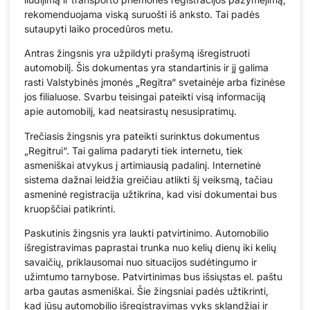
rekomenduojama viską suruošti iš anksto. Tai padės
sutaupyti laiko procedūros metu.
Antras žingsnis yra užpildyti prašymą išregistruoti
automobilį. Šis dokumentas yra standartinis ir jį galima
rasti Valstybinės įmonės „Regitra“ svetainėje arba fizinėse
jos filialuose. Svarbu teisingai pateikti visą informaciją
apie automobilį, kad neatsirastų nesusipratimų.
Trečiasis žingsnis yra pateikti surinktus dokumentus
„Regitrui“. Tai galima padaryti tiek internetu, tiek
asmeniškai atvykus į artimiausią padalinį. Internetinė
sistema dažnai leidžia greičiau atlikti šį veiksmą, tačiau
asmeninė registracija užtikrina, kad visi dokumentai bus
kruopščiai patikrinti.
Paskutinis žingsnis yra laukti patvirtinimo. Automobilio
išregistravimas paprastai trunka nuo kelių dienų iki kelių
savaičių, priklausomai nuo situacijos sudėtingumo ir
užimtumo tarnybose. Patvirtinimas bus išsiųstas el. paštu
arba gautas asmeniškai. Šie žingsniai padės užtikrinti,
kad jūsų automobilio išregistravimas vyks sklandžiai ir