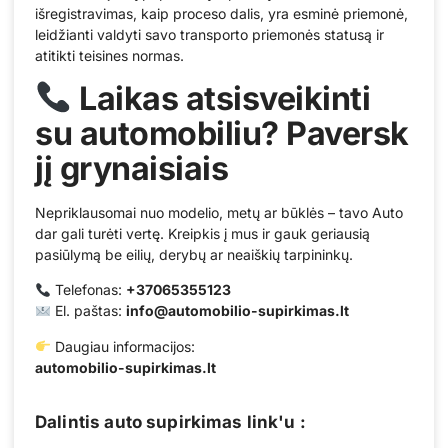
išregistravimas, kaip proceso dalis, yra esminė priemonė,
leidžianti valdyti savo transporto priemonės statusą ir
atitikti teisines normas.
Laikas atsisveikinti
su automobiliu? Paversk
jį grynaisiais
Nepriklausomai nuo modelio, metų ar būklės – tavo Auto
dar gali turėti vertę. Kreipkis į mus ir gauk geriausią
pasiūlymą be eilių, derybų ar neaiškių tarpininkų.
Telefonas:
+37065355123
El. paštas:
info@automobilio-supirkimas.lt
Daugiau informacijos:
automobilio-supirkimas.lt
Dalintis auto supirkimas link'u :