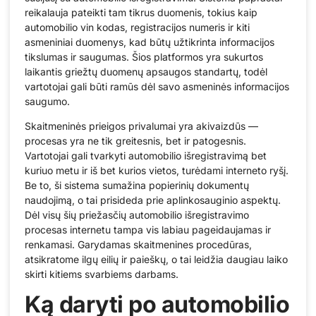
reikalauja pateikti tam tikrus duomenis, tokius kaip
automobilio vin kodas, registracijos numeris ir kiti
asmeniniai duomenys, kad būtų užtikrinta informacijos
tikslumas ir saugumas. Šios platformos yra sukurtos
laikantis griežtų duomenų apsaugos standartų, todėl
vartotojai gali būti ramūs dėl savo asmeninės informacijos
saugumo.
Skaitmeninės prieigos privalumai yra akivaizdūs —
procesas yra ne tik greitesnis, bet ir patogesnis.
Vartotojai gali tvarkyti automobilio išregistravimą bet
kuriuo metu ir iš bet kurios vietos, turėdami interneto ryšį.
Be to, ši sistema sumažina popierinių dokumentų
naudojimą, o tai prisideda prie aplinkosauginio aspektų.
Dėl visų šių priežasčių automobilio išregistravimo
procesas internetu tampa vis labiau pageidaujamas ir
renkamasi. Garydamas skaitmenines procedūras,
atsikratome ilgų eilių ir paieškų, o tai leidžia daugiau laiko
skirti kitiems svarbiems darbams.
Ką daryti po automobilio