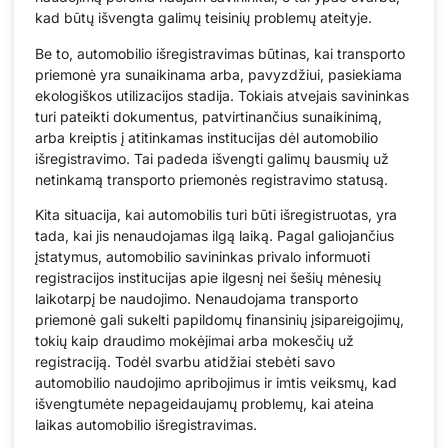
kad būtų išvengta galimų teisinių problemų ateityje.
Be to, automobilio išregistravimas būtinas, kai transporto
priemonė yra sunaikinama arba, pavyzdžiui, pasiekiama
ekologiškos utilizacijos stadija. Tokiais atvejais savininkas
turi pateikti dokumentus, patvirtinančius sunaikinimą,
arba kreiptis į atitinkamas institucijas dėl automobilio
išregistravimo. Tai padeda išvengti galimų bausmių už
netinkamą transporto priemonės registravimo statusą.
Kita situacija, kai automobilis turi būti išregistruotas, yra
tada, kai jis nenaudojamas ilgą laiką. Pagal galiojančius
įstatymus, automobilio savininkas privalo informuoti
registracijos institucijas apie ilgesnį nei šešių mėnesių
laikotarpį be naudojimo. Nenaudojama transporto
priemonė gali sukelti papildomų finansinių įsipareigojimų,
tokių kaip draudimo mokėjimai arba mokesčių už
registraciją. Todėl svarbu atidžiai stebėti savo
automobilio naudojimo apribojimus ir imtis veiksmų, kad
išvengtumėte nepageidaujamų problemų, kai ateina
laikas automobilio išregistravimas.