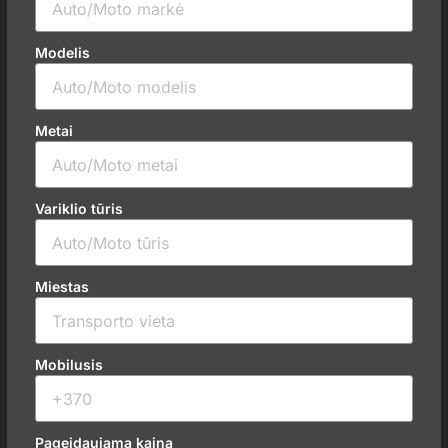
Modelis
Metai
Variklio tūris
Miestas
Mobilusis
Pageidaujama kaina