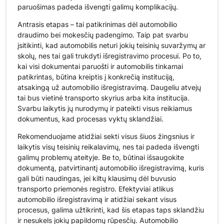
paruošimas padeda išvengti galimų komplikacijų.
Antrasis etapas – tai patikrinimas dėl automobilio
draudimo bei mokesčių padengimo. Taip pat svarbu
įsitikinti, kad automobilis neturi jokių teisinių suvaržymų ar
skolų, nes tai gali trukdyti išregistravimo procesui. Po to,
kai visi dokumentai paruošti ir automobilis tinkamai
patikrintas, būtina kreiptis į konkrečią instituciją,
atsakingą už automobilio išregistravimą. Daugeliu atvejų
tai bus vietinė transporto skyrius arba kita institucija.
Svarbu laikytis jų nurodymų ir pateikti visus reikiamus
dokumentus, kad procesas vyktų sklandžiai.
Rekomenduojame atidžiai sekti visus šiuos žingsnius ir
laikytis visų teisinių reikalavimų, nes tai padeda išvengti
galimų problemų ateityje. Be to, būtinai išsaugokite
dokumentą, patvirtinantį automobilio išregistravimą, kuris
gali būti naudingas, jei kiltų klausimų dėl buvusio
transporto priemonės registro. Efektyviai atlikus
automobilio išregistravimą ir atidžiai sekant visus
procesus, galima užtikrinti, kad šis etapas taps sklandžiu
ir nesukels jokių papildomų rūpesčių. Automobilio