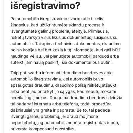
išregistravimo?
Po automobilio išregistravimo svarbu atlikti kelis
žingsnius, kad užtikrintumėte sklandų procesą ir
išvengtumėte galimų problemų ateityje. Pirmiausia,
reikėtų tvarkyti visus likusius dokumentus, susijusius su
automobiliu. Tai apima techninius dokumentus, draudimo
poliso kopijas bei bet kokią kitą informaciją, kuri gali būti
naudinga vėliau. Jei planuojate automobilį parduoti arba
suteikti jam naują paskirtį, šie dokumentai bus būtini.
Taip pat svarbu informuoti draudimo bendroves apie
automobilio išregistravimą. Jei automobilis buvo
apsaugotas draudimu, draudimo polisą reikėtų atšaukti
arba bent jau pritaikyti jo sąlygas, kad nebūtų mokami
nereikalingi įmokos. Dauguma draudimo bendrovių leidžia
tai padaryti internetu arba telefonu, todėl procedūra
dažniausiai yra greita ir paprasta. Be to, tai padeda
išvengti galimų problemų, jei draudimo įmonė
nepastebėtų, jog automobilis nebėra registruotas ir būtų
priversta kompensuoti nuostolius.