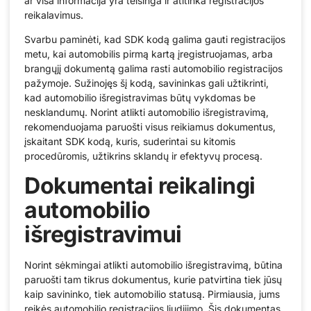
ar visa informacija yra teisinga ir atitinka registracijos
reikalavimus.
Svarbu paminėti, kad SDK kodą galima gauti registracijos
metu, kai automobilis pirmą kartą įregistruojamas, arba
brangųjį dokumentą galima rasti automobilio registracijos
pažymoje. Sužinojęs šį kodą, savininkas gali užtikrinti,
kad automobilio išregistravimas būtų vykdomas be
nesklandumų. Norint atlikti automobilio išregistravimą,
rekomenduojama paruošti visus reikiamus dokumentus,
įskaitant SDK kodą, kuris, suderintai su kitomis
procedūromis, užtikrins sklandų ir efektyvų procesą.
Dokumentai reikalingi
automobilio
išregistravimui
Norint sėkmingai atlikti automobilio išregistravimą, būtina
paruošti tam tikrus dokumentus, kurie patvirtina tiek jūsų
kaip savininko, tiek automobilio statusą. Pirmiausia, jums
reikės automobilio registracijos liudijimo. Šis dokumentas