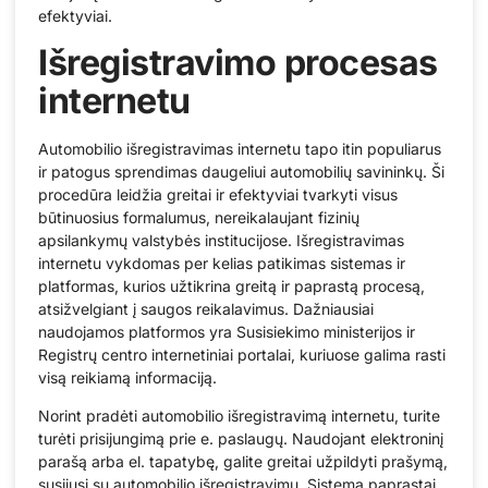
efektyviai.
Išregistravimo procesas
internetu
Automobilio išregistravimas internetu tapo itin populiarus
ir patogus sprendimas daugeliui automobilių savininkų. Ši
procedūra leidžia greitai ir efektyviai tvarkyti visus
būtinuosius formalumus, nereikalaujant fizinių
apsilankymų valstybės institucijose. Išregistravimas
internetu vykdomas per kelias patikimas sistemas ir
platformas, kurios užtikrina greitą ir paprastą procesą,
atsižvelgiant į saugos reikalavimus. Dažniausiai
naudojamos platformos yra Susisiekimo ministerijos ir
Registrų centro internetiniai portalai, kuriuose galima rasti
visą reikiamą informaciją.
Norint pradėti automobilio išregistravimą internetu, turite
turėti prisijungimą prie e. paslaugų. Naudojant elektroninį
parašą arba el. tapatybę, galite greitai užpildyti prašymą,
susijusį su automobilio išregistravimu. Sistema paprastai