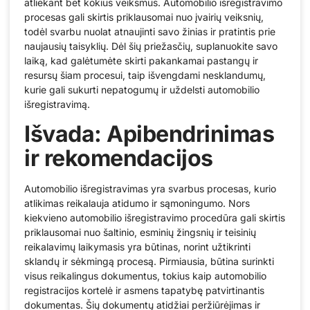
atliekant bet kokius veiksmus. Automobilio išregistravimo
procesas gali skirtis priklausomai nuo įvairių veiksnių,
todėl svarbu nuolat atnaujinti savo žinias ir pratintis prie
naujausių taisyklių. Dėl šių priežasčių, suplanuokite savo
laiką, kad galėtumėte skirti pakankamai pastangų ir
resursų šiam procesui, taip išvengdami nesklandumų,
kurie gali sukurti nepatogumų ir uždelsti automobilio
išregistravimą.
Išvada: Apibendrinimas
ir rekomendacijos
Automobilio išregistravimas yra svarbus procesas, kurio
atlikimas reikalauja atidumo ir sąmoningumo. Nors
kiekvieno automobilio išregistravimo procedūra gali skirtis
priklausomai nuo šaltinio, esminių žingsnių ir teisinių
reikalavimų laikymasis yra būtinas, norint užtikrinti
sklandų ir sėkmingą procesą. Pirmiausia, būtina surinkti
visus reikalingus dokumentus, tokius kaip automobilio
registracijos kortelė ir asmens tapatybę patvirtinantis
dokumentas. Šių dokumentų atidžiai peržiūrėjimas ir