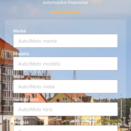
automobilius Klaipėdoje
Markė
Modelis
Metai
Variklio tūris
Miestas