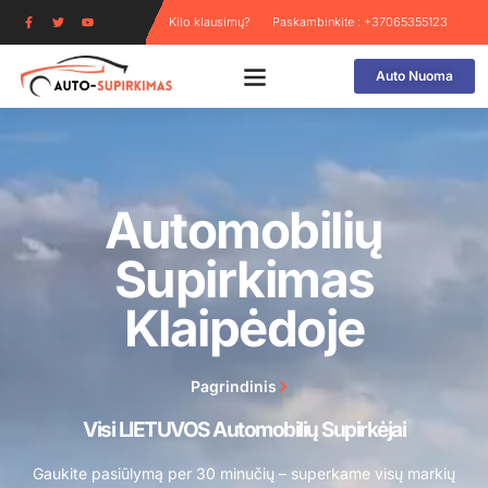
Kilo klausimų?
Paskambinkite : +37065355123
Auto Nuoma
Automobilių
Supirkimas
Klaipėdoje
Pagrindinis
Visi LIETUVOS Automobilių Supirkėjai
Gaukite pasiūlymą per 30 minučių – superkame visų markių