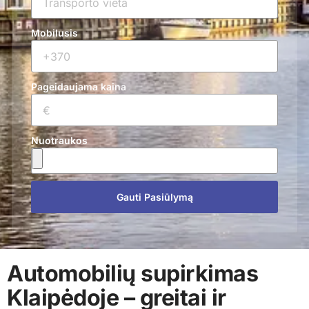
Mobilusis
Pageidaujama kaina
Nuotraukos
Gauti Pasiūlymą
Automobilių supirkimas
Klaipėdoje – greitai ir