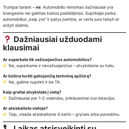
Trumpai tariant –
ne
. Automobilio remontas dažniausiai yra
brangesnis nei galimas kainos padidėjimas. Supirkėjai perka
automobilius „kaip yra“ ir patys įvertina, ar verta juos taisyti ar
ardyti dalimis.
Dažniausiai užduodami
klausimai
Ar superkate tik važiuojančius automobilius?
Ne, superkame ir nevažiuojančius – atvykstame su tralu.
Ar būtina turėti galiojančią techninę apžiūrą?
Ne, galime nupirkti ir be TA.
Kaip greitai atvykstate į vietą?
Dažniausiai per 1–2 valandas, priklausomai nuo lokacijos.
Ar atsiskaitote vietoje?
Taip, visada atsiskaitome iš karto – grynais arba pavedimu.
Laikas atsisveikinti su