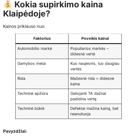
Kokia supirkimo kaina
Klaipėdoje?
Kainos priklauso nuo:
Faktorius
Poveikis kainai
Automobilio markė
Populiarios markės –
didesnė vertė
Gamybos metai
Kuo naujesnis, tuo daugiau
vertės
Rida
Mažesnė rida = didesnė
kaina
Techninė apžiūra
Galiojanti TA dažnai
padidina vertę
Techninė būklė
Defektai mažina kainą, bet
neanuliuoja
Pavyzdžiai: