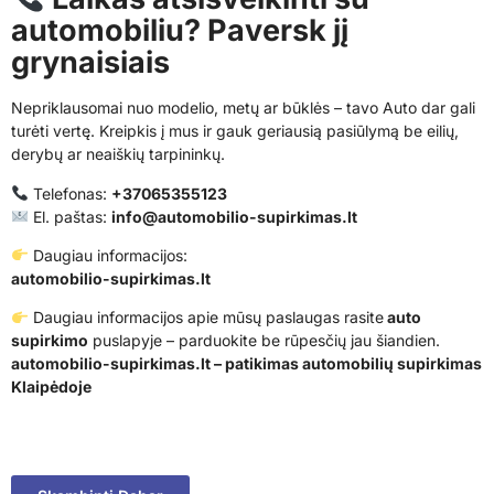
automobiliu? Paversk jį
grynaisiais
Nepriklausomai nuo modelio, metų ar būklės – tavo Auto dar gali
turėti vertę. Kreipkis į mus ir gauk geriausią pasiūlymą be eilių,
derybų ar neaiškių tarpininkų.
Telefonas:
+37065355123
El. paštas:
info@automobilio-supirkimas.lt
Daugiau informacijos:
automobilio-supirkimas.lt
Daugiau informacijos apie mūsų paslaugas rasite
auto
supirkimo
puslapyje – parduokite be rūpesčių jau šiandien.
automobilio-supirkimas.lt – patikimas automobilių supirkimas
Klaipėdoje