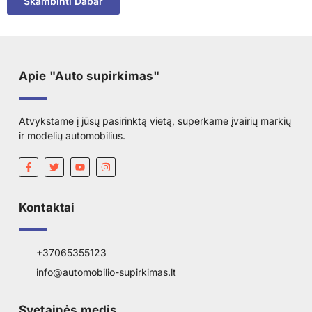
Skambinti Dabar
Apie "Auto supirkimas"
Atvykstame į jūsų pasirinktą vietą, superkame įvairių markių
ir modelių automobilius.
Kontaktai
+37065355123
info@automobilio-supirkimas.lt
Svetainės medis