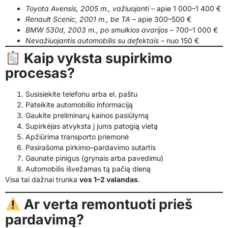
Toyota Avensis, 2005 m., važiuojanti
– apie 1 000–1 400 €
Renault Scenic, 2001 m., be TA
– apie 300–500 €
BMW 530d, 2003 m., po smulkios avarijos
– 700–1 000 €
Nevažiuojantis automobilis su defektais
– nuo 150 €
Kaip vyksta supirkimo
procesas?
Susisiekite telefonu arba el. paštu
Pateikite automobilio informaciją
Gaukite preliminarų kainos pasiūlymą
Supirkėjas atvyksta į jums patogią vietą
Apžiūrima transporto priemonė
Pasirašoma pirkimo–pardavimo sutartis
Gaunate pinigus (grynais arba pavedimu)
Automobilis išvežamas tą pačią dieną
Visa tai dažnai trunka
vos 1–2 valandas
.
Ar verta remontuoti prieš
pardavimą?