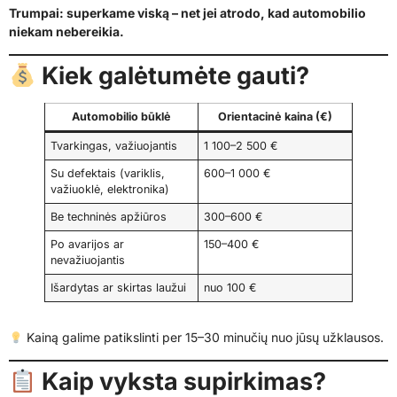
Trumpai: superkame viską – net jei atrodo, kad automobilio
niekam nebereikia.
Kiek galėtumėte gauti?
Automobilio būklė
Orientacinė kaina (€)
Tvarkingas, važiuojantis
1 100–2 500 €
Su defektais (variklis,
600–1 000 €
važiuoklė, elektronika)
Be techninės apžiūros
300–600 €
Po avarijos ar
150–400 €
nevažiuojantis
Išardytas ar skirtas laužui
nuo 100 €
Kainą galime patikslinti per 15–30 minučių nuo jūsų užklausos.
Kaip vyksta supirkimas?