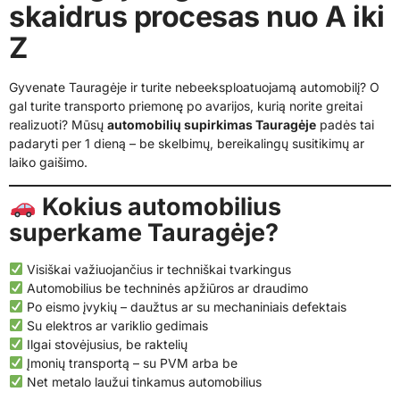
skaidrus procesas nuo A iki
Z
Gyvenate Tauragėje ir turite nebeeksploatuojamą automobilį? O
gal turite transporto priemonę po avarijos, kurią norite greitai
realizuoti? Mūsų
automobilių supirkimas Tauragėje
padės tai
padaryti per 1 dieną – be skelbimų, bereikalingų susitikimų ar
laiko gaišimo.
Kokius automobilius
superkame Tauragėje?
Visiškai važiuojančius ir techniškai tvarkingus
Automobilius be techninės apžiūros ar draudimo
Po eismo įvykių – daužtus ar su mechaniniais defektais
Su elektros ar variklio gedimais
Ilgai stovėjusius, be raktelių
Įmonių transportą – su PVM arba be
Net metalo laužui tinkamus automobilius