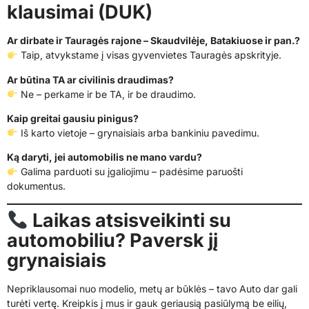
klausimai (DUK)
Ar dirbate ir Tauragės rajone – Skaudvilėje, Batakiuose ir pan.?
Taip, atvykstame į visas gyvenvietes Tauragės apskrityje.
Ar būtina TA ar civilinis draudimas?
Ne – perkame ir be TA, ir be draudimo.
Kaip greitai gausiu pinigus?
Iš karto vietoje – grynaisiais arba bankiniu pavedimu.
Ką daryti, jei automobilis ne mano vardu?
Galima parduoti su įgaliojimu – padėsime paruošti
dokumentus.
Laikas atsisveikinti su
automobiliu? Paversk jį
grynaisiais
Nepriklausomai nuo modelio, metų ar būklės – tavo Auto dar gali
turėti vertę. Kreipkis į mus ir gauk geriausią pasiūlymą be eilių,