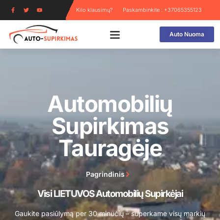
Kilo klausimų?
Paskambinkite : +37065355123
Auto Nuoma
Automobilių
Supirkimas
Tauragėje
Pagrindinis
Visi LIETUVOS Automobilių Supirkėjai
Gaukite pasiūlymą per 30 minučių – superkame visų markių