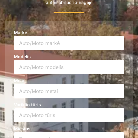
automobilius Tauragėje
Markė
Modelis
Metai
Variklio tūris
Miestas