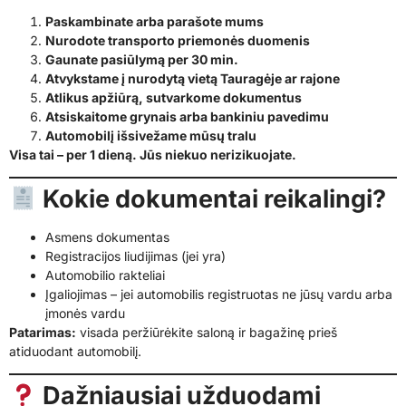
Paskambinate arba parašote mums
Nurodote transporto priemonės duomenis
Gaunate pasiūlymą per 30 min.
Atvykstame į nurodytą vietą Tauragėje ar rajone
Atlikus apžiūrą, sutvarkome dokumentus
Atsiskaitome grynais arba bankiniu pavedimu
Automobilį išsivežame mūsų tralu
Visa tai – per 1 dieną. Jūs niekuo nerizikuojate.
Kokie dokumentai reikalingi?
Asmens dokumentas
Registracijos liudijimas (jei yra)
Automobilio rakteliai
Įgaliojimas – jei automobilis registruotas ne jūsų vardu arba
įmonės vardu
Patarimas:
visada peržiūrėkite saloną ir bagažinę prieš
atiduodant automobilį.
Dažniausiai užduodami