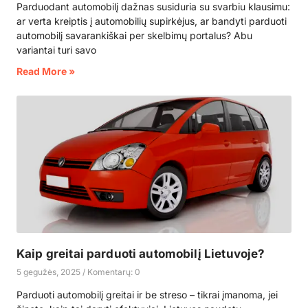
Parduodant automobilį dažnas susiduria su svarbiu klausimu:
ar verta kreiptis į automobilių supirkėjus, ar bandyti parduoti
automobilį savarankiškai per skelbimų portalus? Abu
variantai turi savo
Read More »
Kaip greitai parduoti automobilį Lietuvoje?
5 gegužės, 2025
Komentarų: 0
Parduoti automobilį greitai ir be streso – tikrai įmanoma, jei