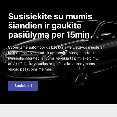
Susisiekite su mumis
šiandien ir gaukite
pasiūlymą per 15min.
Superkame automobilius bet kuriame Lietuvos mieste ar
kaime. Pasiūlymą pateikiame pagal vieną nuotrauką ir
minimalią informaciją. Jums nereikia talpinti skelbimų,
atsakinėti į skambučius ar gaišti laiko aprodymams –
viskuo pasirūpinsime mes.
Susisiekti