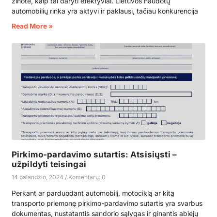
žinote, kaip tai daryti efektyviai. Lietuvos naudotų
automobilių rinka yra aktyvi ir paklausi, tačiau konkurencija
Read More »
Pirkimo-pardavimo sutartis: Atsisiųsti –
užpildyti teisingai
14 balandžio, 2024
Komentarų: 0
Perkant ar parduodant automobilį, motociklą ar kitą
transporto priemonę pirkimo-pardavimo sutartis yra svarbus
dokumentas, nustatantis sandorio sąlygas ir ginantis abiejų